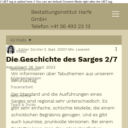
// UET tag is added here // You can set default Consent Mode right after the UET tag
Bestattungsinstitut Harfe
GmbH
Telefon
+41 56 493 23 13
All Posts
Esther Zürcher
3. Sept. 2020
1 Min. Lesezeit
All Posts
Die Geschichte des Sarges 2/7
PR-Berichte
Aktualisiert:
26. Sept. 2023
Bestatterwissen
Wir informieren über Tabuthemen aus unserem 
Allgemeinwissen
Berufsalltag.
Trauerarbeit
Der Standard und die Ausführungen eines 
Geschichte
Sarges sind regional sehr unterschiedlich. Es 
Tipps & Tricks
gibt sehr einfache, schlichte Modelle, die einem 
schicklichen Begräbnis genügen. Und es gibt 
auch luxuriöse, prunkvolle Versionen. Bei einem 