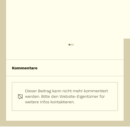
Kommentare
Dieser Beitrag kann nicht mehr kommentiert
werden. Bitte den Website-Eigentümer für
weitere Infos kontaktieren.
Warum zerfällt der Körper erst, wenn
die Seele weg ist?