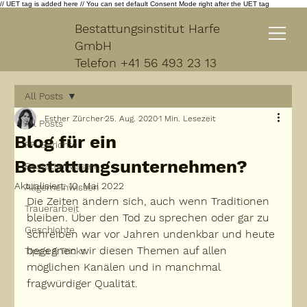
// UET tag is added here // You can set default Consent Mode right after the UET tag
Bestattungsinstitut Harfe
GmbH
Telefon
+41 56 493 23 13
All Posts
Esther Zürcher
25. Aug. 2020
1 Min. Lesezeit
All Posts
Blog für ein
PR-Berichte
Bestattungsunternehmen?
Bestatterwissen
Aktualisiert:
10. Mai 2022
Allgemeinwissen
Die Zeiten ändern sich, auch wenn Traditionen 
Trauerarbeit
bleiben. Über den Tod zu sprechen oder gar zu 
Geschichte
schreiben war vor Jahren undenkbar und heute 
begegnen wir diesen Themen auf allen 
Tipps & Tricks
möglichen Kanälen und in manchmal 
fragwürdiger Qualität.