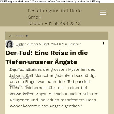
// UET tag is added here // You can set default Consent Mode right after the UET tag
Bestattungsinstitut Harfe
GmbH
Telefon
+41 56 493 23 13
All Posts
Esther Zürcher
5. Sept. 2024
6 Min. Lesezeit
All Posts
Der Tod: Eine Reise in die
PR-Berichte
Tiefen unserer Ängste
Bestatterwissen
Der Tod ist eines der grössten Mysterien des 
Allgemeinwissen
Lebens. Seit Menschengedenken beschäftigt 
Trauerarbeit
uns die Frage, was nach dem Tod passiert. 
Geschichte
Diese Unsicherheit führt oft zu einer tief 
Tipps & Tricks
verwurzelten Angst, die sich in vielen Kulturen, 
Religionen und Individuen manifestiert. 
Doch 
woher kommt diese Angst eigentlich?