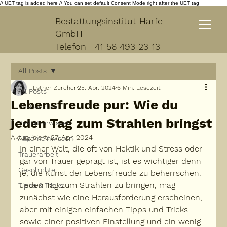
// UET tag is added here // You can set default Consent Mode right after the UET tag
Bestattungsinstitut Harfe
GmbH
Telefon
+41 56 493 23 13
All Posts
Esther Zürcher
25. Apr. 2024
6 Min. Lesezeit
All Posts
Lebensfreude pur: Wie du
PR-Berichte
jeden Tag zum Strahlen bringst
Bestatterwissen
Aktualisiert:
27. Apr. 2024
Allgemeinwissen
In einer Welt, die oft von Hektik und Stress oder 
Trauerarbeit
gar von Trauer geprägt ist, ist es wichtiger denn 
Geschichte
je, die Kunst der Lebensfreude zu beherrschen. 
Jeden Tag zum Strahlen zu bringen, mag 
Tipps & Tricks
zunächst wie eine Herausforderung erscheinen, 
aber mit einigen einfachen Tipps und Tricks 
sowie einer positiven Einstellung und ein wenig 